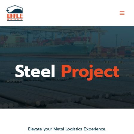
Skip
to
content
Steel
Project
Elevate your Metal Logistics Experience.