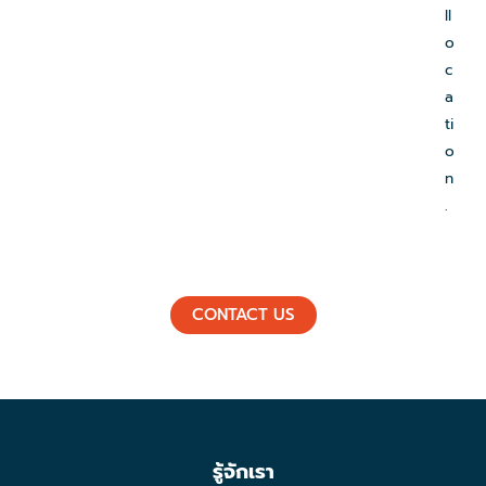
ll
o
c
a
ti
o
n
.
CONTACT US
รู้จักเรา