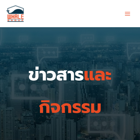
跳
至
内
容
ข่าวสาร
และ
กิจกรรม