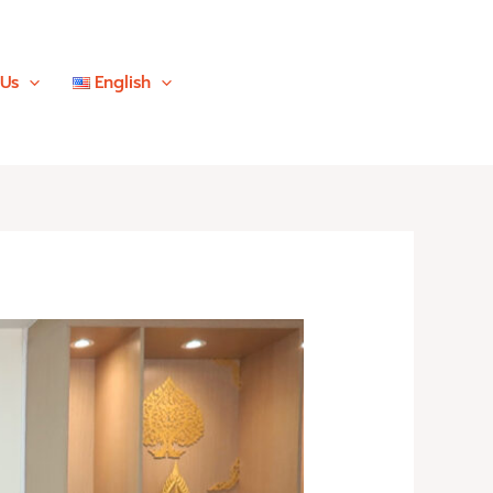
 Us
English