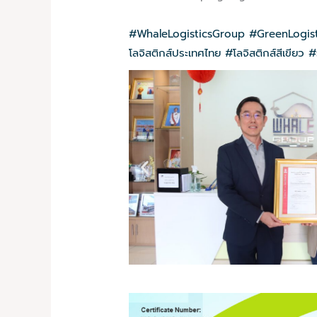
#WhaleLogisticsGroup
#GreenLogist
โลจิสติกส์ประเทศไทย
#โลจิสติกส์สีเขียว
#