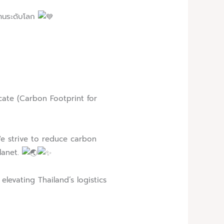
รฐานระดับโลก
cate (Carbon Footprint for
We strive to reduce carbon
lanet.
levating Thailand’s logistics