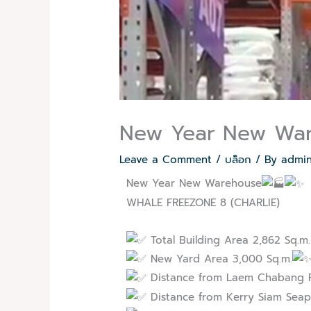
New Year New Wa
Leave a Comment
/
บล็อก
/ By
admi
New Year New Warehouse
WHALE FREEZONE 8 (CHARLIE)
Total Building Area 2,862 Sq.m.
New Yard Area 3,000 Sq.m.
Distance from Laem Chabang P
Distance from Kerry Siam Seap